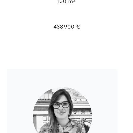
130 m²
438 900 €