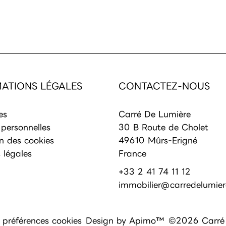
ATIONS LÉGALES
CONTACTEZ-NOUS
es
Carré De Lumière
personnelles
30 B Route de Cholet
on des cookies
49610
Mûrs-Erigné
 légales
France
+33 2 41 74 11 12
immobilier@carredelumiere
préférences cookies
Design by
Apimo™
©2026 Carré 